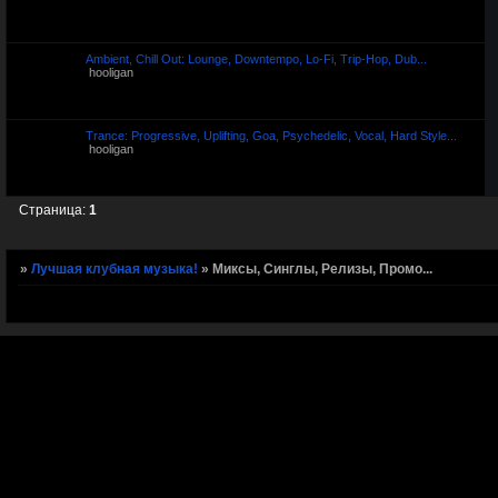
Ambient, Chill Out: Lounge, Downtempo, Lo-Fi, Trip-Hop, Dub...
hooligan
Trance: Progressive, Uplifting, Goa, Psychedelic, Vocal, Hard Style...
hooligan
Страница:
1
»
Лучшая клубная музыка!
»
Миксы, Синглы, Релизы, Промо...