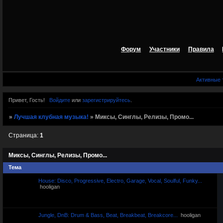
Форум
Участники
Правила
Активные
Привет, Гость!
Войдите
или
зарегистрируйтесь
.
»
Лучшая клубная музыка!
»
Миксы, Синглы, Релизы, Промо...
Страница:
1
Миксы, Синглы, Релизы, Промо...
Тема
House: Disco, Progressive, Electro, Garage, Vocal, Soulful, Funky...
hooligan
Jungle, DnB: Drum & Bass, Beat, Breakbeat, Breakcore...
hooligan