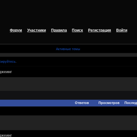
Форум
Участники
Правила
Поиск
Регистрация
Войти
Активные темы
рируйтесь
.
джеинг
Ответов
Просмотров
Послед
джеинг