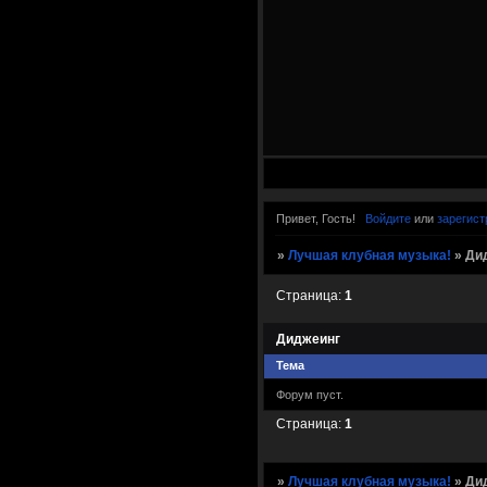
Привет, Гость!
Войдите
или
зарегист
»
Лучшая клубная музыка!
»
Ди
Страница:
1
Диджеинг
Тема
Форум пуст.
Страница:
1
»
Лучшая клубная музыка!
»
Ди